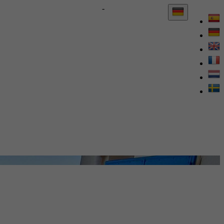
622 110 704 / 687 573 689
-
Rentals 624993916