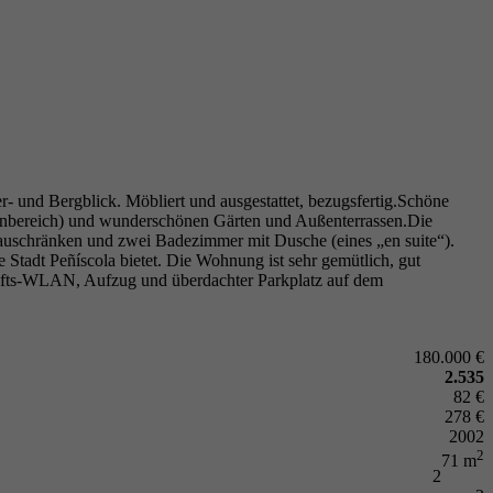
 und Bergblick. Möbliert und ausgestattet, bezugsfertig.Schöne
nnenbereich) und wunderschönen Gärten und Außenterrassen.Die
auschränken und zwei Badezimmer mit Dusche (eines „en suite“).
Stadt Peñíscola bietet. Die Wohnung ist sehr gemütlich, gut
hafts-WLAN, Aufzug und überdachter Parkplatz auf dem
180.000 €
2.535
82 €
278 €
2002
2
71 m
2