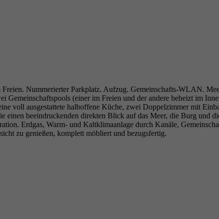
m Freien. Nummerierter Parkplatz. Aufzug. Gemeinschafts-WLAN. Meer-
wei Gemeinschaftspools (einer im Freien und der andere beheizt im I
ne voll ausgestattete halboffene Küche, zwei Doppelzimmer mit Einb
einen beeindruckenden direkten Blick auf das Meer, die Burg und die 
ekoration. Erdgas, Warm- und Kaltklimaanlage durch Kanäle, Gemeinsc
cht zu genießen, komplett möbliert und bezugsfertig.