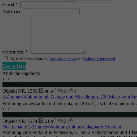
Email *
Telefon
Nachricht *
Sí, he leído y/o acepto las
Condiciones de uso
y la
Política de privacidad
Senden
Ähnliche angebote:
215.000 €
2
Objetkt NR. 1350
80 m
2
2
2-Zimmer-Wohnung mit Garage und Abstellraum, 200 Meter vom Stran
2
Wohnung zu verkaufen in Peñiscola, mit 80 m
, 2 schlafzimmer und 
195.000 €
2
Objetkt NR. 1274
61 m
2
1
Neu gebaute 2-Zimmer-Wohnung mit unschlagbarer Aussicht!
Wohnung zum Verkauf in Peñiscola, 61 m², 2 Schlafzimmer und 1 Ba