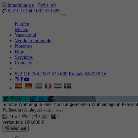
622 110 704 / 687 573 689
Toggle
navigation
Kaufen
Mieten
Vacacional
Vende tu inmueble
Nosotros
Blog
Servicios
Contacto
622 110 704 / 687 573 689
Rentals 624993916
Datei
Fotos
|
Schöne Wohnung in einer hoch angesehenen Wohnanlage in Peñísco
Peñiscola (Atalayas) -
REF. 1027
2
71 m
2
2
1
1
verkaufen:
180.000 €
Teilen auf