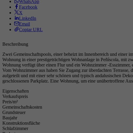
WhatsApp
Facebook
X
LinkedIn
Email
Copiar URL
Beschreibung
Zwei Gemeinschaftspools, einer beheizt im Innenbereich und einer i
Wohnung in einer prestigeträchtigen Wohnanlage in Peñíscola, mit z
Wohnung verfügt über einen Flur und ein Wohnzimmer -Esszimmer, ei
Vom Wohnzimmer aus haben Sie Zugang zur überdachten Terrasse, die 
aufgeteilt und mit einer sehr schönen und typisch andalusischen D
geschlossenen Parkplatz. Eine Wohnung, um eine unübertroffene Aussi
Eigenschaften
Verkaufspreis
Preis/m²
Gemeinschaftskosten
Grundsteuer
Baujahr
Konstruktionsfläche
Schlafzimmer