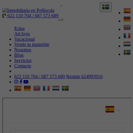
622 110 704 / 687 573 689
-
Rentals 624993916
622 110 704 / 687 573 689
Toggle
navigation
Köpa
Att hyra
Vacacional
Vende tu inmueble
Nosotros
Blog
Servicios
Contacto
622 110 704 / 687 573 689
Rentals 624993916