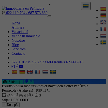
622 110 704 / 687 573 689
-
Rentals 624993916
622 110 704 / 687 573 689
Toggle
navigation
Köpa
Att hyra
Vacacional
Vende tu inmueble
Nosotros
Blog
Servicios
Contacto
622 110 704 / 687 573 689
Rentals 624993916
Fil
Bilder
|
Exklusiv villa med utsikt över havet och slottet Peñíscola
Peñiscola (Atalayas) -
REF. 1171
2
450 m
4
3
3
salja:
1 050 000 €
Dela på