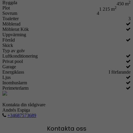
Byggda
2
450 m
Plot
2
1 215 m
Sovrum
4
Toaletter
3
Möblerad
Möblerat Kök
Uppvärming
Förråd
Skick
Typ av golv
Luftkonditionering
Privat pool
Garage
Energiklass
I förfarande
Ljus
Inomhuslarm
Perimeterlarm
Kontakta din rådgivare
Andrés Espiga
+34687573689
Kontakta oss