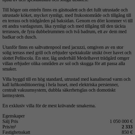
Till höger om entrén finns en gästtoalett och det fullt utrustade och
utrustade köket, mycket rymligt, med frukostområde och tillgång till
en terrass och trädgården på baksidan. Genom en dörr kommer vi till
ett andra vardagsrum, lika rymligt och med tillgång till den täckta
terrassen, de fyra dubbelrummen och två badrum, ett av dem med
badkar och dusch.
Utanför finns en saltvattenpool med jacuzzi, omgiven av en stor
solig terrass med grill och erbjuder spektakulär utsikt över havet och
slottet Peñiscola. En stor, låg underhåll Medelhavet trädgård omger
villan erbjuder olika områden av sol och skugga för att passa alla
smaker.
Villa byggd till en hög standard, utrustad med kanaliserad varm och
kall luftkonditionering i hela huset, med elektriska persienner,
centralt vakuumsystem, dubbla säkerhetsglas och domotiskt
larmsystem.
En exklusiv villa för de mest krävande smakerna.
Egenskaper
Sälj Pris
1 050 000 €
Pris/m²
2 333
Fastighetsskatt
850 €