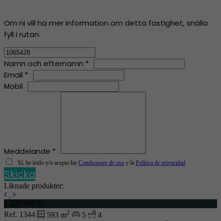
Om ni vill ha mer information om detta fastighet, snälla
fyll i rutan.
Namn och efternamn *
Email *
Mobil
Meddelande *
Sí, he leído y/o acepto las
Condiciones de uso
y la
Política de privacidad
Skicka
Liknade produkter:
1 225 000 €
2
Ref. 1344
593 m
5
4