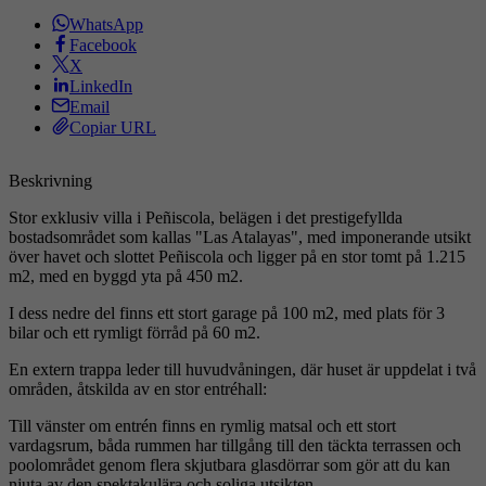
WhatsApp
Facebook
X
LinkedIn
Email
Copiar URL
Beskrivning
Stor exklusiv villa i Peñiscola, belägen i det prestigefyllda
bostadsområdet som kallas "Las Atalayas", med imponerande utsikt
över havet och slottet Peñiscola och ligger på en stor tomt på 1.215
m2, med en byggd yta på 450 m2.
I dess nedre del finns ett stort garage på 100 m2, med plats för 3
bilar och ett rymligt förråd på 60 m2.
En extern trappa leder till huvudvåningen, där huset är uppdelat i två
områden, åtskilda av en stor entréhall:
Till vänster om entrén finns en rymlig matsal och ett stort
vardagsrum, båda rummen har tillgång till den täckta terrassen och
poolområdet genom flera skjutbara glasdörrar som gör att du kan
njuta av den spektakulära och soliga utsikten.